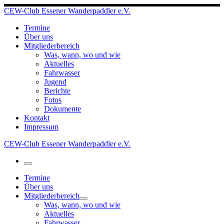
Zum
CEW-Club Essener Wanderpaddler e.V.
Inhalt
springen
Termine
Über uns
Mitgliederbereich
Was, wann, wo und wie
Aktuelles
Fahrwasser
Jugend
Berichte
Fotos
Dokumente
Kontakt
Impressum
CEW-Club Essener Wanderpaddler e.V.
Menü
Termine
Über uns
Mitgliederbereich
Was, wann, wo und wie
Aktuelles
Fahrwasser