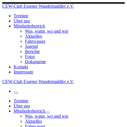
Zum
CEW-Club Essener Wanderpaddler e.V.
Inhalt
springen
Termine
Über uns
Mitgliederbereich
Was, wann, wo und wie
Aktuelles
Fahrwasser
Jugend
Berichte
Fotos
Dokumente
Kontakt
Impressum
CEW-Club Essener Wanderpaddler e.V.
Menü
Termine
Über uns
Mitgliederbereich
Was, wann, wo und wie
Aktuelles
Fahrwasser